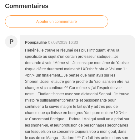
Commentaires
Ajouter un commentaire
P
Popopauline
07/03/2019 16:33
Héhéhé, je trouve le résumé des plus intriguant, et vu la
spécificité au sujet d'un certain professeur sadique... Je
demande à voir ! Même si... Je sens que mon âme de Yaoiste
risque d'être durement malmené ! XD<br /> <br /> Volume 1 :
<br /> Bin finalement... Je pense que mon avis sur les
Shonen, Josei, et autre genre proche du Yaoi sans en être, va
changer si ça continue ^^ Car même si j'ai l'espoir de voir
notre... Etudiant fricoter avec son dictatorial Senpai.. Je trouve
l'histoire suffisamment prenante et passionnante pour
continuer à la suivre malgré le fait qu'il y ait très peu de
chance que ça finisse en bon gros Yaoi pure et dure ! XD<br
/> Concernant l'intrigue... J'adore ! Moi qui avait un a priori sur
les shonen-ai, et leur profusion de personnages secondaires
sur lesquels on se concentre toujours trop à mon goût, dans
le cas de ce Manga... J'adore ! ^^ Ca fait très anime dans son