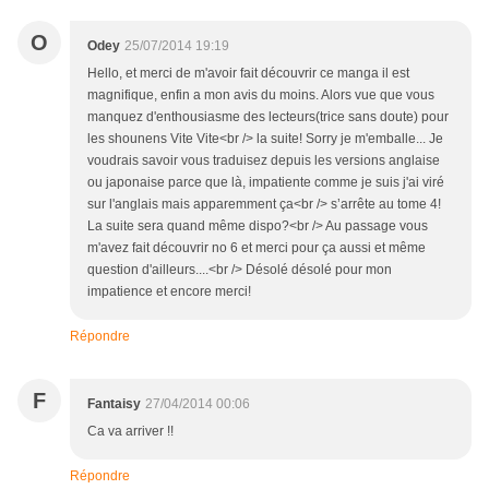
O
Odey
25/07/2014 19:19
Hello, et merci de m'avoir fait découvrir ce manga il est
magnifique, enfin a mon avis du moins. Alors vue que vous
manquez d'enthousiasme des lecteurs(trice sans doute) pour
les shounens Vite Vite<br /> la suite! Sorry je m'emballe... Je
voudrais savoir vous traduisez depuis les versions anglaise
ou japonaise parce que là, impatiente comme je suis j'ai viré
sur l'anglais mais apparemment ça<br /> s’arrête au tome 4!
La suite sera quand même dispo?<br /> Au passage vous
m'avez fait découvrir no 6 et merci pour ça aussi et même
question d'ailleurs....<br /> Désolé désolé pour mon
impatience et encore merci!
Répondre
F
Fantaisy
27/04/2014 00:06
Ca va arriver !!
Répondre