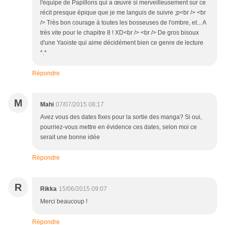
l'équipe de Papillons qui a œuvré si merveilleusement sur ce
récit presque épique que je me languis de suivre ;p<br /> <br
/> Très bon courage à toutes les bosseuses de l'ombre, et... A
très vite pour le chapitre 8 ! XD<br /> <br /> De gros bisoux
d'une Yaoiste qui aime décidément bien ce genre de lecture
*.*
Répondre
M
Mahi
07/07/2015 08:17
Avez vous des dates fixes pour la sortie des manga? Si oui,
pourriez-vous mettre en évidence ces dates, selon moi ce
serait une bonne idée
Répondre
R
Rikka
15/06/2015 09:07
Merci beaucoup !
Répondre