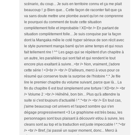
scénario, du coup... Je suis en territoire connu et ça me plait
beaucoup ! ;p Bien que... Cette façon de raconter fait que ça
va sans doute mettre une plombe avant qu'on ne comprenne
le pourquoi du comment de toute cette situation
complètement folle et improbable ! XD<br /> En parlant de
situation complètement folle... Je suis conquise par la façon
dont la Mangaka mêle le coté hyper sérieux de son récit avec
le style purement manga barré qu'on aime temps et qui nous
fait tellement rire ! ^^ Les gags qui se répètent d'un chapitre à
un autre, les parallèles qui sont fait et qui rendent le tout
encore plus exaltant à suivre...<br /> Non, vraiment, j'adore
cette série ! <3<br /> <br /> D'ailleurs, merci à vous pour ce
résumé qui conserve toute la surprise de l'histoire *.* Je file
lire le premier chapitre du volume suivant, parce que là... La
fin du chapitre 6 est tout simplement une torture ! XD<br /> <br
/> Volume 2 :<br /> Héhéhé, bon bin... Plus qu'à attendre la
suite si c'est toujours d'actualité ! *.*<br /> <br /> En tout cas,
j'aime beaucoup cet univers et l'aspect sombre qui s'en
dégage progressivement <3 Le graphisme est très beau, les
personnages sont tous plaisant à découvrir et/ou à suivre, les
cleans sont au top et la traduction est juste impeccable ! *.*<br
/> <br /> Bref, j'ai passé un super moment, donc... Merci à