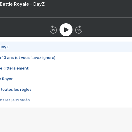
 Battle Royale - DayZ
 DayZ
 a 13 ans (et vous l'avez ignoré)
e (littéralement)
im Rayan
 toutes les règles
s les jeux vidéo
us choquant de Rockstar ? - Le scandale BULLY
e plus moche de Steam
du RÊVE tourne au CAUCHEMAR