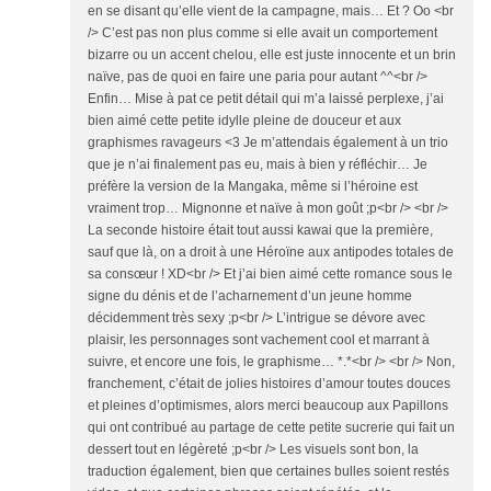
en se disant qu’elle vient de la campagne, mais… Et ? Oo <br
/> C’est pas non plus comme si elle avait un comportement
bizarre ou un accent chelou, elle est juste innocente et un brin
naïve, pas de quoi en faire une paria pour autant ^^<br />
Enfin… Mise à pat ce petit détail qui m’a laissé perplexe, j’ai
bien aimé cette petite idylle pleine de douceur et aux
graphismes ravageurs <3 Je m’attendais également à un trio
que je n’ai finalement pas eu, mais à bien y réfléchir… Je
préfère la version de la Mangaka, même si l’héroine est
vraiment trop… Mignonne et naïve à mon goût ;p<br /> <br />
La seconde histoire était tout aussi kawai que la première,
sauf que là, on a droit à une Héroïne aux antipodes totales de
sa consœur ! XD<br /> Et j’ai bien aimé cette romance sous le
signe du dénis et de l’acharnement d’un jeune homme
décidemment très sexy ;p<br /> L’intrigue se dévore avec
plaisir, les personnages sont vachement cool et marrant à
suivre, et encore une fois, le graphisme… *.*<br /> <br /> Non,
franchement, c’était de jolies histoires d’amour toutes douces
et pleines d’optimismes, alors merci beaucoup aux Papillons
qui ont contribué au partage de cette petite sucrerie qui fait un
dessert tout en légèreté ;p<br /> Les visuels sont bon, la
traduction également, bien que certaines bulles soient restés