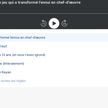
e jeu qui a transformé l’ennui en chef-d’œuvre
nsformé l’ennui en chef-d’œuvre
 DayZ
 a 13 ans (et vous l'avez ignoré)
e (littéralement)
im Rayan
 toutes les règles
s les jeux vidéo
us choquant de Rockstar ? - Le scandale BULLY
e plus moche de Steam