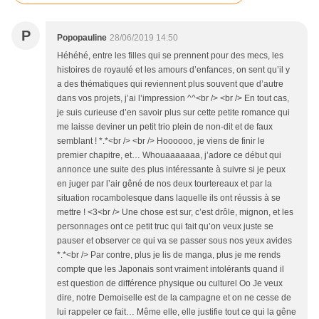
P
Popopauline
28/06/2019 14:50
Héhéhé, entre les filles qui se prennent pour des mecs, les
histoires de royauté et les amours d’enfances, on sent qu’il y
a des thématiques qui reviennent plus souvent que d’autre
dans vos projets, j’ai l’impression ^^<br /> <br /> En tout cas,
je suis curieuse d’en savoir plus sur cette petite romance qui
me laisse deviner un petit trio plein de non-dit et de faux
semblant ! *.*<br /> <br /> Hoooooo, je viens de finir le
premier chapitre, et… Whouaaaaaaa, j’adore ce début qui
annonce une suite des plus intéressante à suivre si je peux
en juger par l’air gêné de nos deux tourtereaux et par la
situation rocambolesque dans laquelle ils ont réussis à se
mettre ! <3<br /> Une chose est sur, c’est drôle, mignon, et les
personnages ont ce petit truc qui fait qu’on veux juste se
pauser et observer ce qui va se passer sous nos yeux avides
*.*<br /> Par contre, plus je lis de manga, plus je me rends
compte que les Japonais sont vraiment intolérants quand il
est question de différence physique ou culturel Oo Je veux
dire, notre Demoiselle est de la campagne et on ne cesse de
lui rappeler ce fait… Même elle, elle justifie tout ce qui la gêne