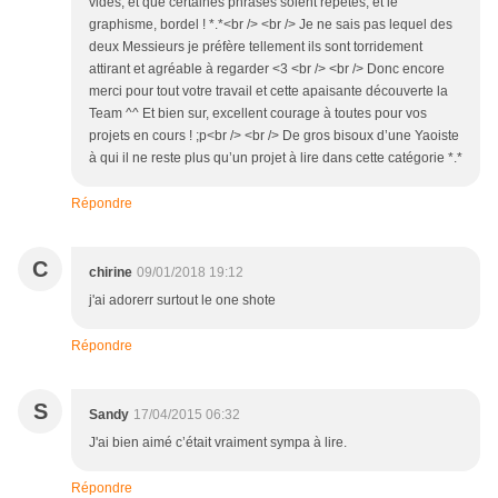
vides, et que certaines phrases soient répétés, et le
graphisme, bordel ! *.*<br /> <br /> Je ne sais pas lequel des
deux Messieurs je préfère tellement ils sont torridement
attirant et agréable à regarder <3 <br /> <br /> Donc encore
merci pour tout votre travail et cette apaisante découverte la
Team ^^ Et bien sur, excellent courage à toutes pour vos
projets en cours ! ;p<br /> <br /> De gros bisoux d’une Yaoiste
à qui il ne reste plus qu’un projet à lire dans cette catégorie *.*
Répondre
C
chirine
09/01/2018 19:12
j'ai adorerr surtout le one shote
Répondre
S
Sandy
17/04/2015 06:32
J'ai bien aimé c’était vraiment sympa à lire.
Répondre