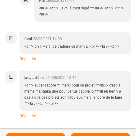
Ani
29/05/2011 00:09
<br /> <br /> Et voilà c'est réglé ^^<br /> <br /> <br />
<br />
F
fumi
28/05/2011 14:39
<br /> oh !! Merci de traduire ce manga !<br /> <br /> <br />
Répondre
L
lady arféiniel
14/05/2011 13:42
<br /> super j'adore ^^ merci pour ce projet ^^<br /> c'est la
même mangaka que pour venus cappricio???!!! eh ben y a
pas a dire ces projets sont fabuleux merci encore de le faire
^^<br /> <br /> <br />
Répondre