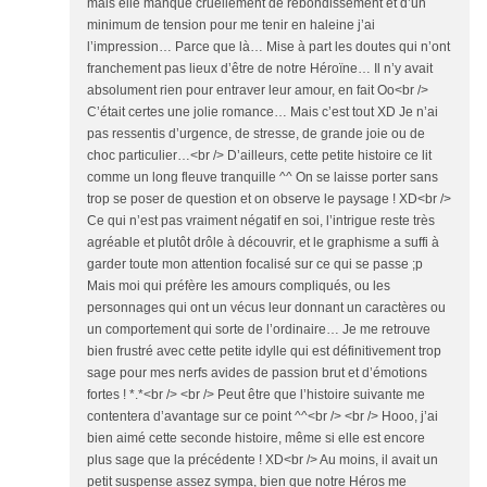
mais elle manque cruellement de rebondissement et d’un
minimum de tension pour me tenir en haleine j’ai
l’impression… Parce que là… Mise à part les doutes qui n’ont
franchement pas lieux d’être de notre Héroïne… Il n’y avait
absolument rien pour entraver leur amour, en fait Oo<br />
C’était certes une jolie romance… Mais c’est tout XD Je n’ai
pas ressentis d’urgence, de stresse, de grande joie ou de
choc particulier…<br /> D’ailleurs, cette petite histoire ce lit
comme un long fleuve tranquille ^^ On se laisse porter sans
trop se poser de question et on observe le paysage ! XD<br />
Ce qui n’est pas vraiment négatif en soi, l’intrigue reste très
agréable et plutôt drôle à découvrir, et le graphisme a suffi à
garder toute mon attention focalisé sur ce qui se passe ;p
Mais moi qui préfère les amours compliqués, ou les
personnages qui ont un vécus leur donnant un caractères ou
un comportement qui sorte de l’ordinaire… Je me retrouve
bien frustré avec cette petite idylle qui est définitivement trop
sage pour mes nerfs avides de passion brut et d’émotions
fortes ! *.*<br /> <br /> Peut être que l’histoire suivante me
contentera d’avantage sur ce point ^^<br /> <br /> Hooo, j’ai
bien aimé cette seconde histoire, même si elle est encore
plus sage que la précédente ! XD<br /> Au moins, il avait un
petit suspense assez sympa, bien que notre Héros me