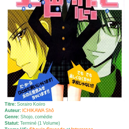
Titre:
Sorairo Koiiro
Auteur:
ICHIKAWA Shô
Genre:
Shojo, comédie
Statut:
Terminé (1 Volume)