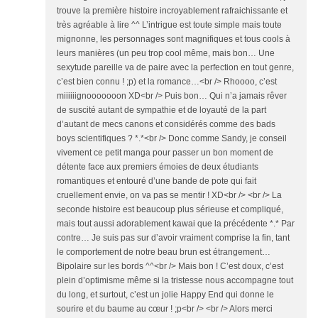
trouve la première histoire incroyablement rafraichissante et
très agréable à lire ^^ L’intrigue est toute simple mais toute
mignonne, les personnages sont magnifiques et tous cools à
leurs manières (un peu trop cool même, mais bon… Une
sexytude pareille va de paire avec la perfection en tout genre,
c’est bien connu ! ;p) et la romance…<br /> Rhoooo, c’est
miiiiiignooooooon XD<br /> Puis bon… Qui n’a jamais rêver
de suscité autant de sympathie et de loyauté de la part
d’autant de mecs canons et considérés comme des bads
boys scientifiques ? *.*<br /> Donc comme Sandy, je conseil
vivement ce petit manga pour passer un bon moment de
détente face aux premiers émoies de deux étudiants
romantiques et entouré d’une bande de pote qui fait
cruellement envie, on va pas se mentir ! XD<br /> <br /> La
seconde histoire est beaucoup plus sérieuse et compliqué,
mais tout aussi adorablement kawai que la précédente *.* Par
contre… Je suis pas sur d’avoir vraiment comprise la fin, tant
le comportement de notre beau brun est étrangement…
Bipolaire sur les bords ^^<br /> Mais bon ! C’est doux, c’est
plein d’optimisme même si la tristesse nous accompagne tout
du long, et surtout, c’est un jolie Happy End qui donne le
sourire et du baume au cœur ! ;p<br /> <br /> Alors merci