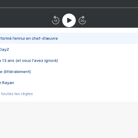
nsformé l’ennui en chef-d’œuvre
 DayZ
 a 13 ans (et vous l'avez ignoré)
e (littéralement)
im Rayan
 toutes les règles
s les jeux vidéo
us choquant de Rockstar ? - Le scandale BULLY
e plus moche de Steam