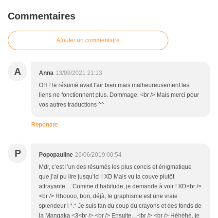
Commentaires
Ajouter un commentaire
A
Anna
13/09/2021 21:13
OH ! le résumé avait l'air bien mais malheureusement les
liens ne fonctionnent plus. Dommage. <br /> Mais merci pour
vos autres traductions ^^
Répondre
P
Popopauline
26/06/2019 00:54
Mdr, c’est l’un des résumés les plus concis et énigmatique
que j’ai pu lire jusqu’ici ! XD Mais vu la couve plutôt
attrayante… Comme d’habitude, je demande à voir ! XD<br />
<br /> Rhoooo, bon, déjà, le graphisme est une vraie
splendeur ! *.* Je suis fan du coup du crayons et des fonds de
la Mangaka <3<br /> <br /> Ensuite…<br /> <br /> Héhéhé, je