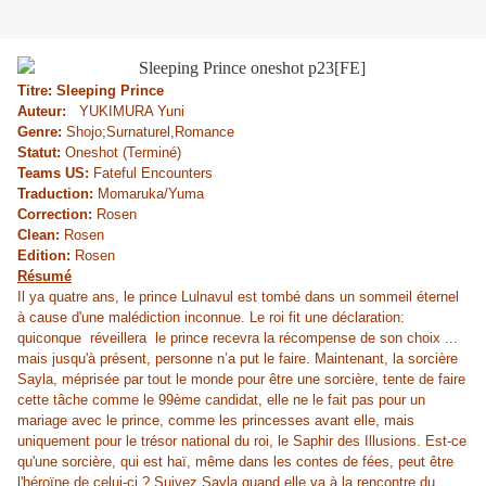
Titre:
Sleeping Prince
Auteur:
YUKIMURA Yuni
Genre:
Shojo;Surnaturel,Romance
Statut:
Oneshot (Terminé)
Teams US:
Fateful Encounters
Traduction:
Momaruka/Yuma
Correction:
Rosen
Clean:
Rosen
Edition:
Rosen
Résumé
Il ya quatre ans, le prince Lulnavul est tombé dans un sommeil éternel
à cause d'une malédiction inconnue. Le roi fit une déclaration:
quiconque réveillera le prince recevra la récompense de son choix ...
mais jusqu'à présent, personne n’a put le faire. Maintenant, la sorcière
Sayla, méprisée par tout le monde pour être une sorcière, tente de faire
cette tâche comme le 99ème candidat, elle ne le fait pas pour un
mariage avec le prince, comme les princesses avant elle, mais
uniquement pour le trésor national du roi, le Saphir des Illusions. Est-ce
qu'une sorcière, qui est haï, même dans les contes de fées, peut être
l'héroïne de celui-ci ? Suivez Sayla quand elle va à la rencontre du