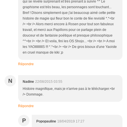
qui se révèle surprenant et très prenant à suivre ^^ Le
graphisme est très beau, les personnages sont touchant...
Bref ! Disons simplement que j'ai beaucoup aimé cette petite
histoire de magie qui fleur bon le conte de fée revisité *.*<br
/> <br /> Alors merci encore à Rosen pour tout son fabuleux
travail, et merci aux Papillons pour ce partage plein de
douceur et de fantaisie poétique et presque philosophique
^^<br /> <br /> Et voila, fini les OS Shojo... <br /> <br /> A moi
les YAOIIIIIIIIIS !!! *.*<br /> <br /> De gros bisoux d'une Yaoiste
en cruel manque de kiki ;p
Répondre
N
Nadine
22/08/2015 03:55
Histoire magnifique, mais je n'arrive pas à le télécharger.<br
/> Dommage.
Répondre
P
Popopauline
18/04/2019 17:27