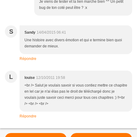
Je viens de tester et la lien marche bien ^^ Un petit
bug de ton coté peut être ? :x
S
Sandy
14/04/2015 06:41
Une histoire avec divers émotion et qui e termine bien quoi
demander de mieux.
Répondre
L
louise
12/10/2011 19:58
<br /> Salut je voulais savoir si vous contiez mettre ce chapitre
en lel car je n'ai élas pas le droit de téléchargé donc je
voulais juste savoir ceci merci pour tous ces chapitres :) !!<br
/> <br /> <br />
Répondre