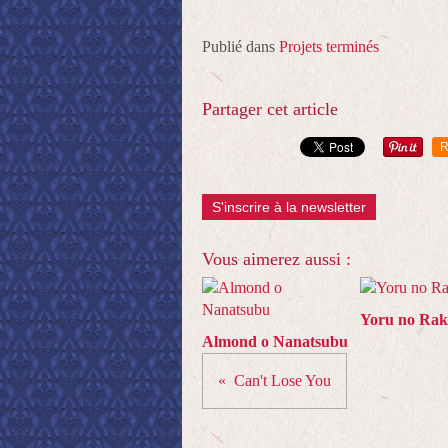
Publié dans
Projets terminés
Partager cet article
R
S'inscrire à la newsletter
Vous aimerez aussi :
Yoru no Ra
Almond o Nanatsubu
Can't Lose You