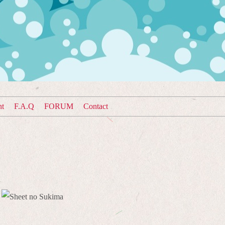
nt
F.A.Q
FORUM
Contact