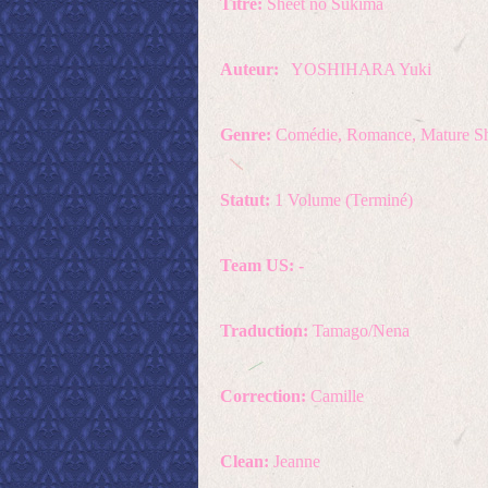
Titre:
Sheet no Sukima
Auteur:
YOSHIHARA Yuki
Genre:
Comédie
,
Romance
,
Mature S
Statut:
1 Volume (Terminé)
Team US: -
Traduction:
Tamago/Nena
Correction:
Camille
Clean:
Jeanne