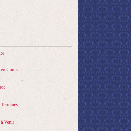
ts
s en Cours
hot
s Terminés
 à Venir