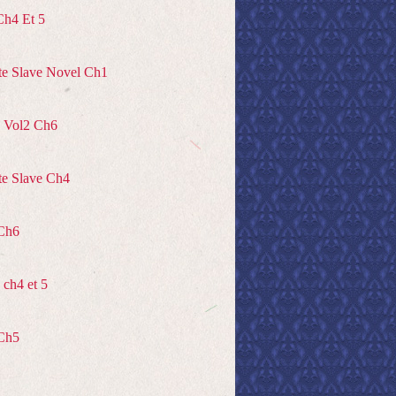
Ch4 Et 5
te Slave Novel Ch1
 Vol2 Ch6
te Slave Ch4
Ch6
ch4 et 5
Ch5