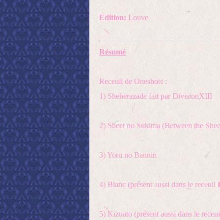
Edition:
Louve
Résumé
Receuil de Oneshots :
1) Sheherazade fait par DivisionXIII
2) Sheet no Sukima (Between the Shee
3) Yoru no Bannin
4) Blanc (présent aussi dans le receuil
5) Kizuato (présent aussi dans le receu