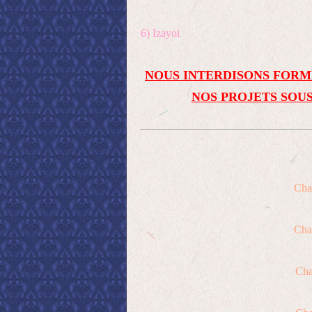
6) Izayoi
NOUS INTERDISONS FORM
NOS PROJETS SOUS
Cha
Cha
Cha