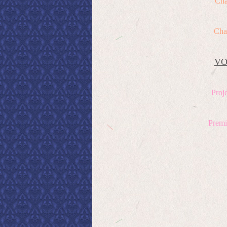
Cha
Cha
VO
Proje
Premi