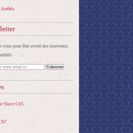
 Arrêtés
etter
vous pour être averti des nouveaux
publiés.
es
te Slave Ch5
Ch7