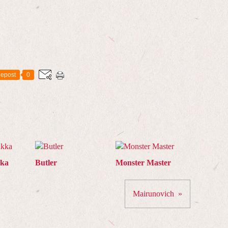
epost
0
kka
Butler
Monster Master
Mairunovich