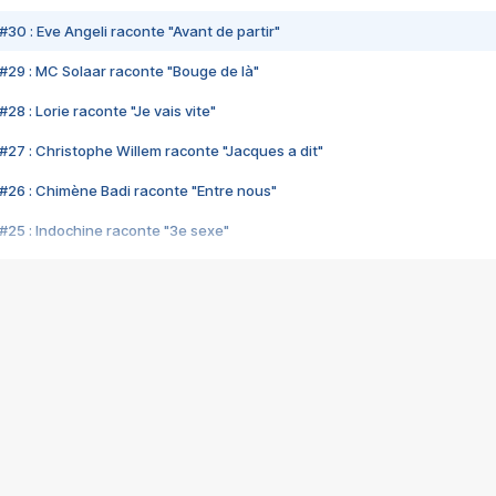
#30 : Eve Angeli raconte "Avant de partir"
#29 : MC Solaar raconte "Bouge de là"
28 : Lorie raconte "Je vais vite"
#27 : Christophe Willem raconte "Jacques a dit"
#26 : Chimène Badi raconte "Entre nous"
#25 : Indochine raconte "3e sexe"
#24 : Zaho raconte "C'est chelou"
#23 : Patrick Bruel raconte "Au café des délices"
#22 : Kyo raconte "Le chemin"
#21 : Nolwenn Leroy raconte "Cassé"
#20 : Patrick Hernandez raconte "Born to be alive"
#19 : Lorie raconte "Près de moi"