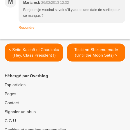
M
Mariarock
26/02/2013 12:32
Bonjours je voudrai savoir s"il y aurait une date de sortie pour
ce mangas ?
Répondre
< Seito Kaichô ni Chuukoku
Tsuki no Shizumu made
(Hey, Class President !)
(Until the Moon Sets) >
Hébergé par Overblog
Top articles
Pages
Contact
Signaler un abus
C.G.U.
Cookies et données personnelles