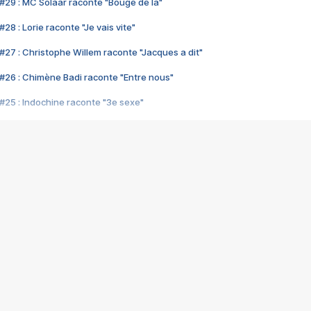
#29 : MC Solaar raconte "Bouge de là"
28 : Lorie raconte "Je vais vite"
#27 : Christophe Willem raconte "Jacques a dit"
#26 : Chimène Badi raconte "Entre nous"
#25 : Indochine raconte "3e sexe"
#24 : Zaho raconte "C'est chelou"
#23 : Patrick Bruel raconte "Au café des délices"
#22 : Kyo raconte "Le chemin"
#21 : Nolwenn Leroy raconte "Cassé"
#20 : Patrick Hernandez raconte "Born to be alive"
#19 : Lorie raconte "Près de moi"
#18 : Michael Jones raconte "A nos actes manqués" (avec Jean-Jacque
#17 : Khaled raconte "Aïcha"