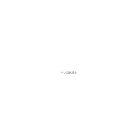
Publicité