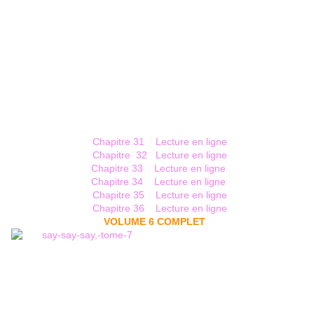
Chapitre 31
Lecture en ligne
Chapitre 32
Lecture en ligne
Chapitre 33
Lecture en ligne
Chapitre 34
Lecture en ligne
Chapitre 35
Lecture en ligne
Chapitre 36
Lecture en ligne
VOLUME 6 COMPLET