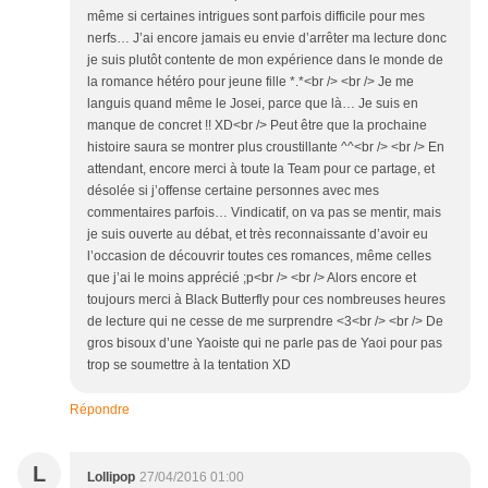
Répondre
L
Lollipop
27/04/2016 01:00