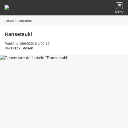
MENU
Accueil
» Ransetsuki
Ransetsuki
Publié le 16/04/2010 à 00:12
Par
Black_Rosen