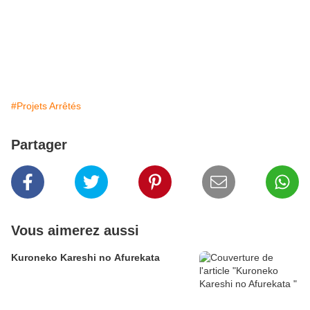
#Projets Arrêtés
Partager
Vous aimerez aussi
Kuroneko Kareshi no Afurekata