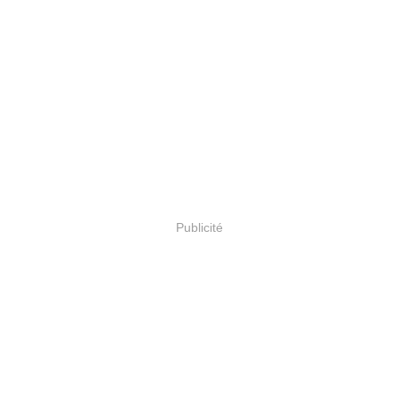
Publicité