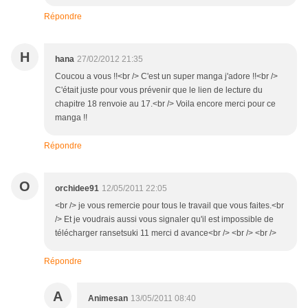
Répondre
H
hana
27/02/2012 21:35
Coucou a vous !!<br /> C'est un super manga j'adore !!<br />
C'était juste pour vous prévenir que le lien de lecture du
chapitre 18 renvoie au 17.<br /> Voila encore merci pour ce
manga !!
Répondre
O
orchidee91
12/05/2011 22:05
<br /> je vous remercie pour tous le travail que vous faites.<br
/> Et je voudrais aussi vous signaler qu'il est impossible de
télécharger ransetsuki 11 merci d avance<br /> <br /> <br />
Répondre
A
Animesan
13/05/2011 08:40