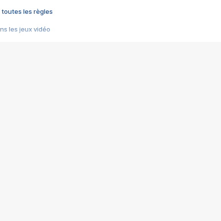
 toutes les règles
s les jeux vidéo
us choquant de Rockstar ? - Le scandale BULLY
e plus moche de Steam
du RÊVE tourne au CAUCHEMAR
pendant 8 heures
it… à tort
umiliés par un jeu vidéo
ire - Final Fantasy 8
ti un empire - Age of Empires
story DOFUS
tard, il crée l'un des pires jeux de tous les temps, MindsEye.