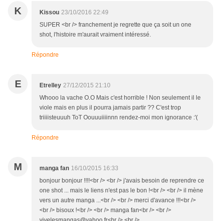
K
Kissou
23/10/2016 22:49
SUPER <br /> franchement je regrette que ça soit un one
shot, l'histoire m'aurait vraiment intéressé.
Répondre
E
Etrelley
27/12/2015 21:10
Whooo la vache O.O Mais c'est horrible ! Non seulement il le
viole mais en plus il pourra jamais partir ?? C'est trop
triiiisteuuuh ToT Oouuuiiiinnn rendez-moi mon ignorance :'(
Répondre
M
manga fan
16/10/2015 16:33
bonjour bonjour !!!!<br /> <br /> j'avais besoin de reprendre ce
one shot ... mais le liens n'est pas le bon !<br /> <br /> il mène
vers un autre manga ...<br /> <br /> merci d'avance !!!<br />
<br /> bisoux !<br /> <br /> manga fan<br /> <br />
vivelesmangas@yahoo.fr<br /> <br /> .