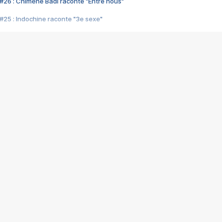
#26 : Chimène Badi raconte "Entre nous"
#25 : Indochine raconte "3e sexe"
#24 : Zaho raconte "C'est chelou"
#23 : Patrick Bruel raconte "Au café des délices"
#22 : Kyo raconte "Le chemin"
#21 : Nolwenn Leroy raconte "Cassé"
#20 : Patrick Hernandez raconte "Born to be alive"
#19 : Lorie raconte "Près de moi"
#18 : Michael Jones raconte "A nos actes manqués" (avec Jean-Jacque
#17 : Khaled raconte "Aïcha"
#16 : Corneille raconte "Parce qu'on vient de loin"
#15 : Indochine raconte "L'aventurier"
14 : Lorie raconte "Sur un air latino"