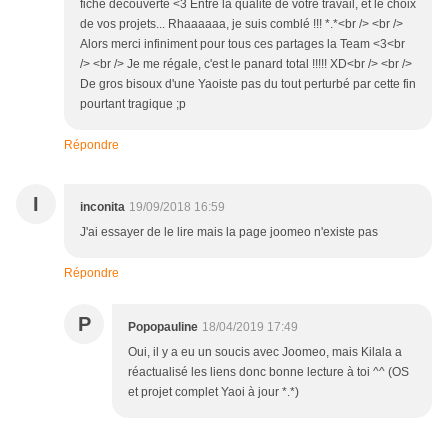
fiche découverte <3 Entre la qualité de votre travail, et le choix
de vos projets... Rhaaaaaa, je suis comblé !!! *.*<br /> <br />
Alors merci infiniment pour tous ces partages la Team <3<br
/> <br /> Je me régale, c'est le panard total !!!!! XD<br /> <br />
De gros bisoux d'une Yaoiste pas du tout perturbé par cette fin
pourtant tragique ;p
Répondre
I
inconita
19/09/2018 16:59
J'ai essayer de le lire mais la page joomeo n'existe pas
Répondre
P
Popopauline
18/04/2019 17:49
Oui, il y a eu un soucis avec Joomeo, mais Kilala a
réactualisé les liens donc bonne lecture à toi ^^ (OS
et projet complet Yaoi à jour *.*)