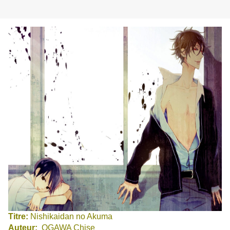
Titre:
Nishikaidan no Akuma
Auteur:
OGAWA Chise