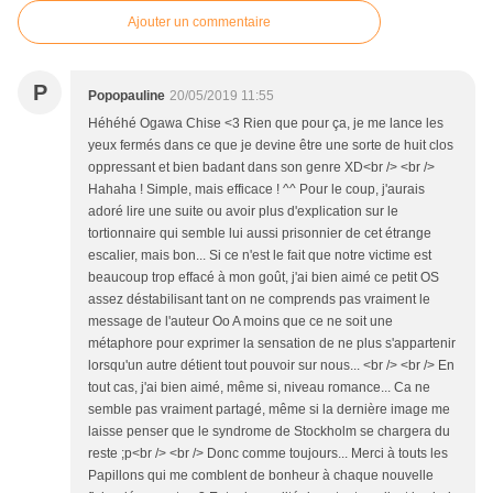
Ajouter un commentaire
P
Popopauline
20/05/2019 11:55
Héhéhé Ogawa Chise <3 Rien que pour ça, je me lance les
yeux fermés dans ce que je devine être une sorte de huit clos
oppressant et bien badant dans son genre XD<br /> <br />
Hahaha ! Simple, mais efficace ! ^^ Pour le coup, j'aurais
adoré lire une suite ou avoir plus d'explication sur le
tortionnaire qui semble lui aussi prisonnier de cet étrange
escalier, mais bon... Si ce n'est le fait que notre victime est
beaucoup trop effacé à mon goût, j'ai bien aimé ce petit OS
assez déstabilisant tant on ne comprends pas vraiment le
message de l'auteur Oo A moins que ce ne soit une
métaphore pour exprimer la sensation de ne plus s'appartenir
lorsqu'un autre détient tout pouvoir sur nous... <br /> <br /> En
tout cas, j'ai bien aimé, même si, niveau romance... Ca ne
semble pas vraiment partagé, même si la dernière image me
laisse penser que le syndrome de Stockholm se chargera du
reste ;p<br /> <br /> Donc comme toujours... Merci à touts les
Papillons qui me comblent de bonheur à chaque nouvelle