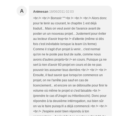
A
Animesan
18/06/2011 02:03
<br /> <br /> Bonsoir ^^<br /> <br /> <br /> Alors donc
pour te tenir au courant, le chapitre 1 est déjà
traduit... Mais on veut avoir de l'avance avant de
poster un un nouveau projet... Justement pour éviter
au lecteur d'avoir trop<br /> d'attente (même si dès
fois c'est inévitable lorsque la team Us ferme)
Comme il s'agit d'un projet à venir... c'est normal
qu'on ne le poste pas tout de suite, comme nous
avons d'autres projets<br /> en cours. Puisque ça ne
sert à rien d'avoir 60 projet en cours et de ne pas
pouvoir les assumer tous derrière.<br /> <br /> <br />
Ensuite, il faut savoir que lorsqu'on commence un
projet, on ne l'arrête pas sauf en cas de
licenciement... et encore on se débrouille pour finir le
volume où même le projet si c'est faisable.<br />
(prendre le cas d'Uragiri ou Hitoribocchi). Donc pour
répondre à ta deuxième intérrogation, oui bien sûr
on va le faire puisqu'il a déjà commencé.<br /> <br />
<br /> J'espère avoir bien répondu à ton