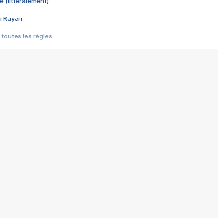
e (littéralement)
im Rayan
 toutes les règles
s les jeux vidéo
us choquant de Rockstar ? - Le scandale BULLY
e plus moche de Steam
du RÊVE tourne au CAUCHEMAR
pendant 8 heures
it… à tort
umiliés par un jeu vidéo
ire - Final Fantasy 8
ti un empire - Age of Empires
story DOFUS