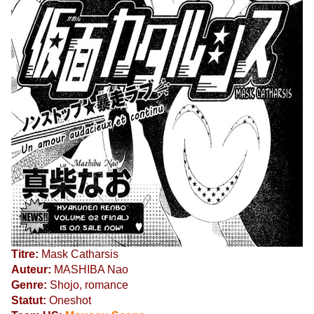
Titre:
Mask Catharsis
Auteur:
MASHIBA Nao
Genre:
Shojo, romance
Statut:
Oneshot