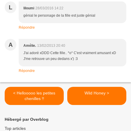
L
liloumi
28/03/2016 14:22
génial le personage de la fille est juste génial
Répondre
A
Amélie.
13/02/2013 20:40
J'ai adoré xDDD Cette fille.. *o* C'est vraiment amusant xD
J'me retrouve un peu dedans x') :3
Répondre
< Hellooooo les petites
Wild Honey >
chenilles !!
Hébergé par Overblog
Top articles