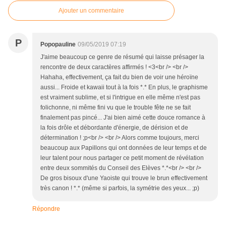
Ajouter un commentaire
P
Popopauline
09/05/2019 07:19
J'aime beaucoup ce genre de résumé qui laisse présager la
rencontre de deux caractères affirmés ! <3<br /> <br />
Hahaha, effectivement, ça fait du bien de voir une héroïne
aussi... Froide et kawaii tout à la fois *.* En plus, le graphisme
est vraiment sublime, et si l'intrigue en elle même n'est pas
folichonne, ni même fini vu que le trouble fête ne se fait
finalement pas pincé... J'ai bien aimé cette douce romance à
la fois drôle et débordante d'énergie, de dérision et de
détermination ! ;p<br /> <br /> Alors comme toujours, merci
beaucoup aux Papillons qui ont données de leur temps et de
leur talent pour nous partager ce petit moment de révélation
entre deux sommités du Conseil des Elèves *.*<br /> <br />
De gros bisoux d'une Yaoiste qui trouve le brun effectivement
très canon ! *.* (même si parfois, la symétrie des yeux... ;p)
Répondre