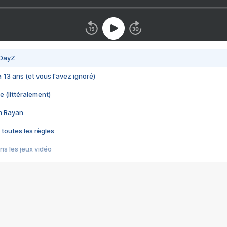
 DayZ
 a 13 ans (et vous l'avez ignoré)
e (littéralement)
im Rayan
 toutes les règles
s les jeux vidéo
us choquant de Rockstar ? - Le scandale BULLY
e plus moche de Steam
du RÊVE tourne au CAUCHEMAR
pendant 8 heures