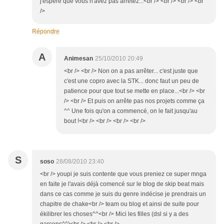
j'éspère que vous n'avez pas arrêtez...<br /> <br /> <br /> <br
/>
Répondre
A
Animesan
25/10/2010 20:49
<br /> <br /> Non on a pas arrêter... c'est juste que
c'est une copro avec la STK... donc faut un peu de
patience pour que tout se mette en place...<br /> <br
/> <br /> Et puis on arrête pas nos projets comme ça
^^ Une fois qu'on a commencé, on le fait jusqu'au
bout !<br /> <br /> <br /> <br />
S
soso
28/08/2010 23:40
<br /> youpi je suis contente que vous preniez ce super mnga
en faite je l'avais déjà comencé sur le blog de skip beat mais
dans ce cas comme je suis du genre indécise je prendrais un
chapitre de chake<br /> team ou blog et ainsi de suite pour
ékilibrer les choses^^<br /> Mici les filles (dsl si y a des