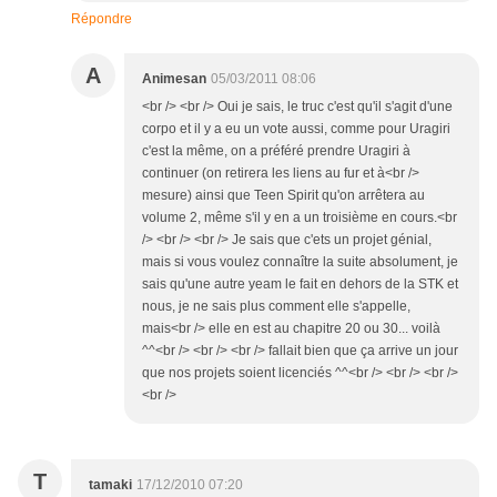
Répondre
A
Animesan
05/03/2011 08:06
<br /> <br /> Oui je sais, le truc c'est qu'il s'agit d'une
corpo et il y a eu un vote aussi, comme pour Uragiri
c'est la même, on a préféré prendre Uragiri à
continuer (on retirera les liens au fur et à<br />
mesure) ainsi que Teen Spirit qu'on arrêtera au
volume 2, même s'il y en a un troisième en cours.<br
/> <br /> <br /> Je sais que c'ets un projet génial,
mais si vous voulez connaître la suite absolument, je
sais qu'une autre yeam le fait en dehors de la STK et
nous, je ne sais plus comment elle s'appelle,
mais<br /> elle en est au chapitre 20 ou 30... voilà
^^<br /> <br /> <br /> fallait bien que ça arrive un jour
que nos projets soient licenciés ^^<br /> <br /> <br />
<br />
T
tamaki
17/12/2010 07:20