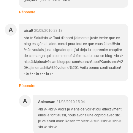
garçons^^)<br /> <br /> <br />
Répondre
A
aisu6
20/08/2010 23:18
<br /> Salut!<br /> Tout d'abord j'aimerais juste écrire que ce
blog est génial, alors merci pour tout ce que vous faites!!!<br
/> Je voulais juste signaler que j'ai déja lu le premier chapitre
de ce manga qui a commencé à être traduit sur ce blog :<br />
http://skipbeatvfscan.blogspot.com/search/label/Kamisama%2
0Hajimemashita%20volume%201 Voila bonne continuation!
<br /> <br /> <br />
Répondre
A
Animesan
21/08/2010 15:04
<br /> <br /> Alors je viens de voir et oui effectivment
elles le font aussi, nous avons une coprod avec stk...
je vais voir avec Rosen ^^ Merci Aisu6 !!<br /> <br />
<br /> <br />