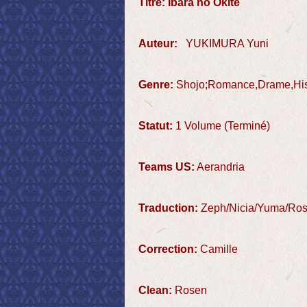
Titre:
Ibara no Okite
Auteur:
YUKIMURA Yuni
Genre:
Shojo;Romance,Drame,His
Statut:
1 Volume (Terminé)
Teams US:
Aerandria
Traduction:
Zeph/Nicia/Yuma/Ro
Correction:
Camille
Clean:
Rosen