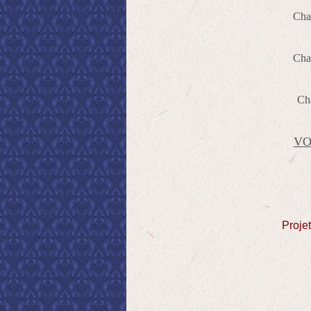
Cha
Cha
Cha
VO
Proje