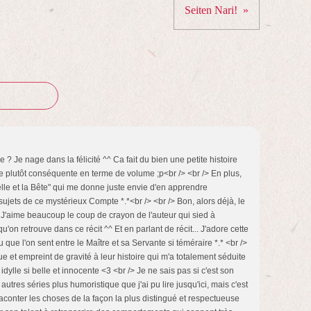
Seiten Nari!
 Je nage dans la félicité ^^ Ca fait du bien une petite histoire
e plutôt conséquente en terme de volume ;p<br /> <br /> En plus,
lle et la Bête" qui me donne juste envie d'en apprendre
ujets de ce mystérieux Compte *.*<br /> <br /> Bon, alors déjà, le
 J'aime beaucoup le coup de crayon de l'auteur qui sied à
'on retrouve dans ce récit ^^ Et en parlant de récit... J'adore cette
nu que l'on sent entre le Maître et sa Servante si téméraire *.* <br />
ue et empreint de gravité à leur histoire qui m'a totalement séduite
dylle si belle et innocente <3 <br /> Je ne sais pas si c'est son
utres séries plus humoristique que j'ai pu lire jusqu'ici, mais c'est
e raconter les choses de la façon la plus distingué et respectueuse