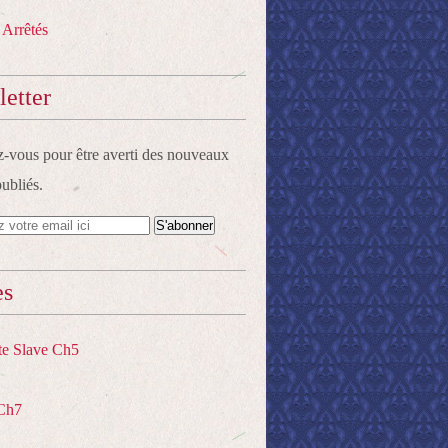
 Arrêtés
etter
vous pour être averti des nouveaux
publiés.
es
te Slave Ch5
Ch7