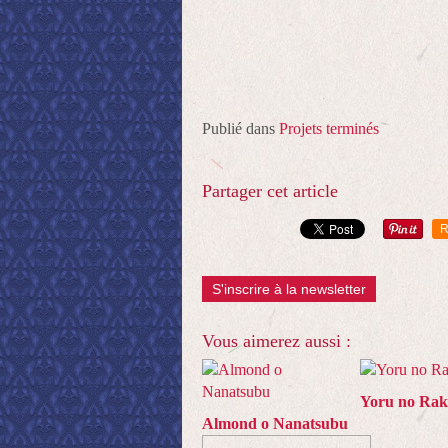
Publié dans
Projets terminés
Partager cet article
R
S'inscrire à la newsletter
Vous aimerez aussi :
Yoru no Ra
Almond o Nanatsubu