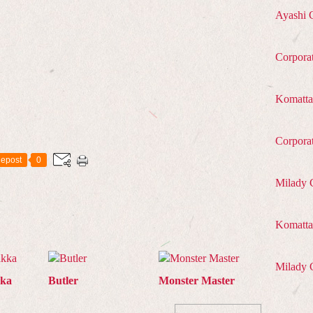
Ayashi 
Corpora
Komatta
Corpora
epost
0
Milady 
Komatta 
Milady 
kka
Butler
Monster Master