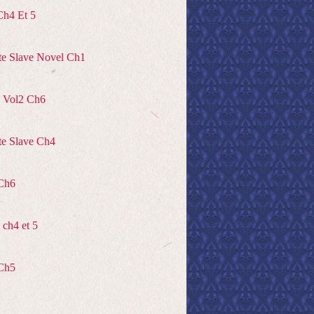
Ch4 Et 5
te Slave Novel Ch1
 Vol2 Ch6
te Slave Ch4
Ch6
ch4 et 5
Ch5