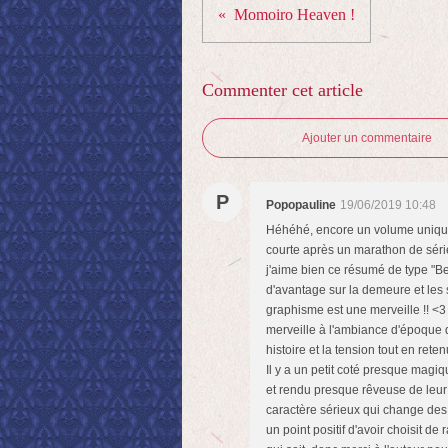
Momoiro Heaven !
Commenter cet article
Ajouter un commentaire
P
Popopauline
19/06/2019 10:48
Héhéhé, encore un volume unique ?
courte après un marathon de séri
j'aime bien ce résumé de type "Be
d'avantage sur la demeure et les s
graphisme est une merveille !! <3
merveille à l'ambiance d'époque qu
histoire et la tension tout en rete
Il y a un petit coté presque magiq
et rendu presque rêveuse de leur i
caractère sérieux qui change des a
un point positif d'avoir choisit d