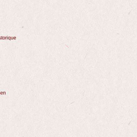
torique
sen