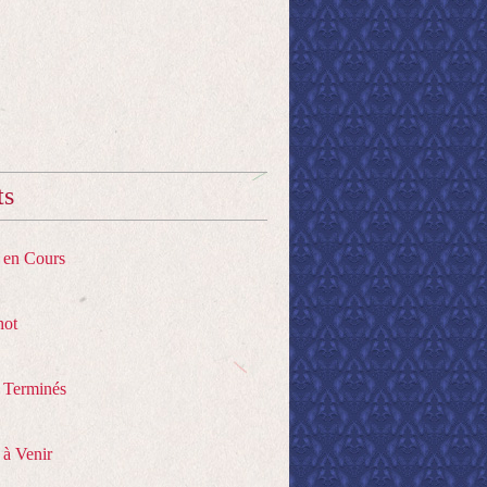
ts
s en Cours
hot
s Terminés
 à Venir