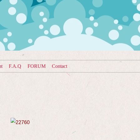
nt
F.A.Q
FORUM
Contact