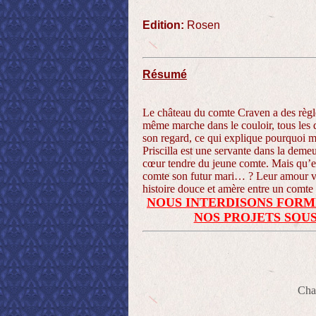
Edition:
Rosen
Résumé
Le château du comte Craven a des règl
même marche dans le couloir, tous les d
son regard, ce qui explique pourquoi mê
Priscilla est une servante dans la deme
cœur tendre du jeune comte. Mais qu’es
comte son futur mari… ? Leur amour va-
histoire douce et amère entre un comte
NOUS INTERDISONS FORM
NOS PROJETS SOUS
Cha