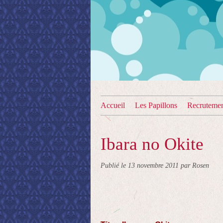
Accueil
Les Papillons
Recruteme
Ibara no Okite
Publié le
13 novembre 2011
par Rosen