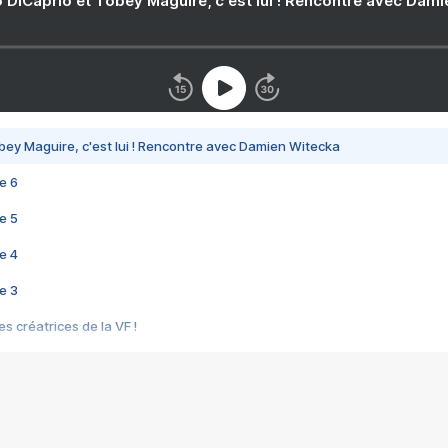
 DiCaprio et Tobey Maguire, c'est lui ! Rencontre avec Dam
bey Maguire, c'est lui ! Rencontre avec Damien Witecka
e 6
e 5
e 4
e 3
s créatrices de la VF !
e 2
e 1
e Mektoub My Love arrive enfin ! Rencontre avec Shaïn Boumedine et Sal