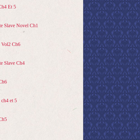
Ch4 Et 5
te Slave Novel Ch1
 Vol2 Ch6
te Slave Ch4
Ch6
ch4 et 5
Ch5