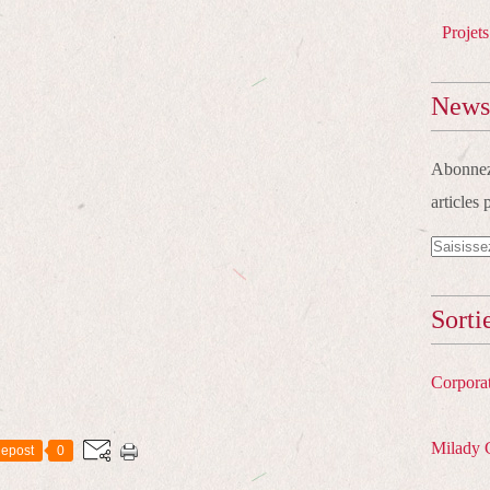
Projets
Newsl
Abonnez-
articles 
Sorti
Corpora
Milady 
epost
0