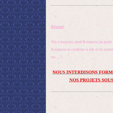
Résumé
Yui a toujours aimé Koutarou au point 
Koutarou se confesse à elle et ils sorte
ou… ?
NOUS INTERDISONS FORM
NOS PROJETS SOUS