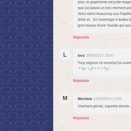
plus, le graphisme est juste magnif
que j'ai passé un bon moment ave
Alors merci beaucoup aux Papillon
drôle et... En hommage à toutes 
gros bisoux d'une Yaoiste qui aur
Répondre
L
lova
26/05/2017 10:47
Trop mignon ce oneshot j'ai vrai
＾*)／＼(*＾▽＾*)／
Répondre
M
Marinela
12/03/2016 13:39
Vraiment génial, superbe dessin, u
Répondre