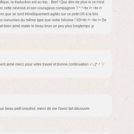
ique, la traduction est au top... Bref ! Que dire de plus si ce n'est
c cette névrosé et son courageux compagnon ? *.*<br /> <br />
s que se sont frénétiquement agités sur ce petit OS à la fois
les nunuches du même type que notre héroine ! XD<br /> <br /> De
ait bien aimé mater le beau brun un peu plus longtemps ;p
ment aimé merci pour votre travail et bonne continuation ♪＼(*＾▽
n beau petit oneshot. merci de me l'avoir fait découvrir.