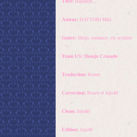
Titre:
Hajimete...
Auteur:
HATTORI Miki
Genre:
Shojo, romance, vie scolaire
Team US: Shoujo Crusade
Traduction:
Rosen
Correction:
Rosen et Jojo40
Clean:
Jojo40
Edition:
Jojo40