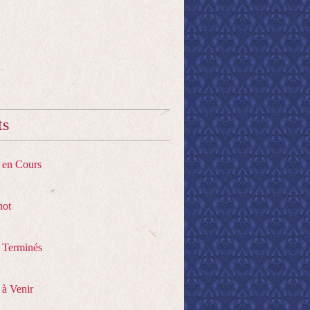
ts
s en Cours
hot
s Terminés
 à Venir