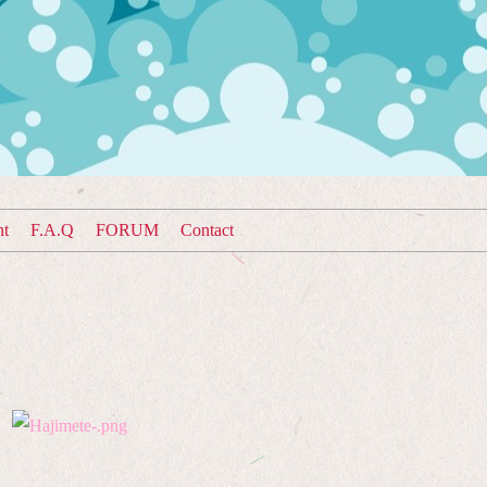
nt
F.A.Q
FORUM
Contact