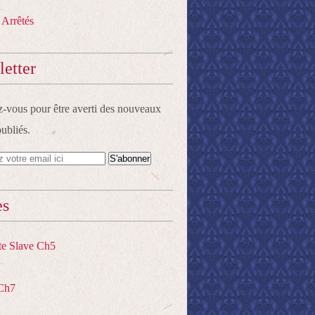
 Arrêtés
etter
vous pour être averti des nouveaux
publiés.
es
te Slave Ch5
Ch7