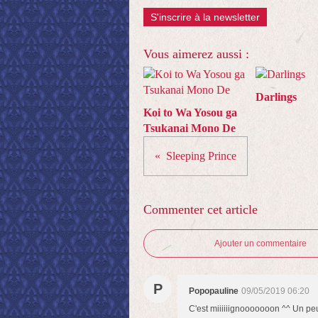
S'inscrire à la newsletter
Vous aimerez aussi :
Darlings
Koi to Wa Yosou ga
Tsukanai Mono De
Sleeping Prince
Commenter cet article
Ajouter un commentaire
P
Popopauline
09/05/2019 06:20
C'est miiiiiignooooooon ^^ Un peu