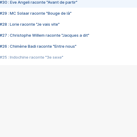
#30 : Eve Angeli raconte "Avant de partir"
#29 : MC Solaar raconte "Bouge de là"
28 : Lorie raconte "Je vais vite"
#27 : Christophe Willem raconte "Jacques a dit"
#26 : Chimène Badi raconte "Entre nous"
#25 : Indochine raconte "3e sexe"
#24 : Zaho raconte "C'est chelou"
#23 : Patrick Bruel raconte "Au café des délices"
#22 : Kyo raconte "Le chemin"
#21 : Nolwenn Leroy raconte "Cassé"
#20 : Patrick Hernandez raconte "Born to be alive"
#19 : Lorie raconte "Près de moi"
#18 : Michael Jones raconte "A nos actes manqués" (avec Jean-Jacque