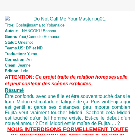
Titre:
Goshujinsama to Yobanaide
Auteur:
NANGOKU Banana
Genre:
Yaoi,Comedie,Romance
Statut:
Oneshot
Teams US: DP et ND
Traduction:
Yuma
Correction:
Ani
Clean:
Jeanne
Edition:
Lele
ATTENTION:
Ce projet traite de relation homosexuelle
et peut contenir des scènes explicites.
Résumé
Être confondu avec une fille et être souvent touché dans le
train, Midori est malade et fatigué de ça. Puis vint Fujita qui
est gentil et garde ses distances, peu importe combien
Fujita veut vraiment toucher Midori. Sachant cela Midori
est touché qu'un tel homme existe. Est-ce le debut d’un
nouvel amour ? Et si Midori est le maître de Fujita…. ?
NOUS INTERDISONS FORMELLEMENT TOUTE