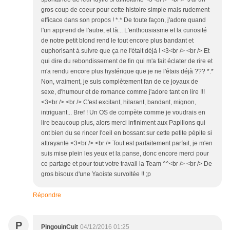
gros coup de coeur pour cette histoire simple mais rudement
efficace dans son propos ! *.* De toute façon, j'adore quand
l'un apprend de l'autre, et là... L'enthousiasme et la curiosité
de notre petit blond rend le tout encore plus bandant et
euphorisant à suivre que ça ne l'était déjà ! <3<br /> <br /> Et
qui dire du rebondissement de fin qui m'a fait éclater de rire et
m'a rendu encore plus hystérique que je ne l'étais déjà ??? *.*
Non, vraiment, je suis complètement fan de ce joyaux de
sexe, d'humour et de romance comme j'adore tant en lire !!!
<3<br /> <br /> C'est excitant, hilarant, bandant, mignon,
intriguant... Bref ! Un OS de compète comme je voudrais en
lire beaucoup plus, alors merci infiniment aux Papillons qui
ont bien du se rincer l'oeil en bossant sur cette petite pépite si
attrayante <3<br /> <br /> Tout est parfaitement parfait, je m'en
suis mise plein les yeux et la panse, donc encore merci pour
ce partage et pour tout votre travail la Team ^^<br /> <br /> De
gros bisoux d'une Yaoiste survoltée !! ;p
Répondre
P
PingouinCuit
04/12/2016 01:25