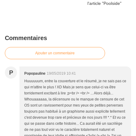
Commentaires
Ajouter un commentaire
P
Popopauline
19/05/2019 10:41
Huuuuuum, entre la couverture et le résumé, je ne sais pas ce
qui m'attire le plus ! XD Mais je sens que celui-ci va être
torridement excitant à lire ;p<br /> <br /> ... Alors déjà...
Whouaaaaaa, la décensure ou le manque de censure de cet
OS sont un ravissement pour mes yeux de petites perverses
toujours pas habitué à un graphisme aussi explicite tellement
c'est devenue trop rare et précieux de nos jours !!!! *.* Et vu ce
qui se passe dans cette histoire... Ca aurait été un sacrilège
de ne pas tout voir vu le caractère totalement naturel et
spontanée de leur idylle si affriolante <3<br /> <br /> J'ai un