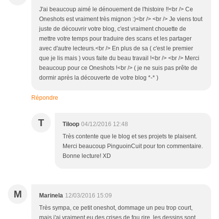
J'ai beaucoup aimé le dénouement de l'histoire !!<br /> Ce
Oneshots est vraiment très mignon :)<br /> <br /> Je viens tout
juste de découvrir votre blog, c'est vraiment chouette de
mettre votre temps pour traduire des scans et les partager
avec d'autre lecteurs.<br /> En plus de sa ( c'est le premier
que je lis mais ) vous faite du beau travail !<br /> <br /> Merci
beaucoup pour ce Oneshots !<br /> ( je ne suis pas prête de
dormir après la découverte de votre blog *-* )
Répondre
T
Tiloop
04/12/2016 12:48
Très contente que le blog et ses projets te plaisent.
Merci beaucoup PinguoinCuit pour ton commentaire.
Bonne lecture! XD
M
Marinela
12/03/2016 15:09
Très sympa, ce petit oneshot, dommage un peu trop court,
mais j'ai vraiment eu des crises de fou rire. les dessins sont