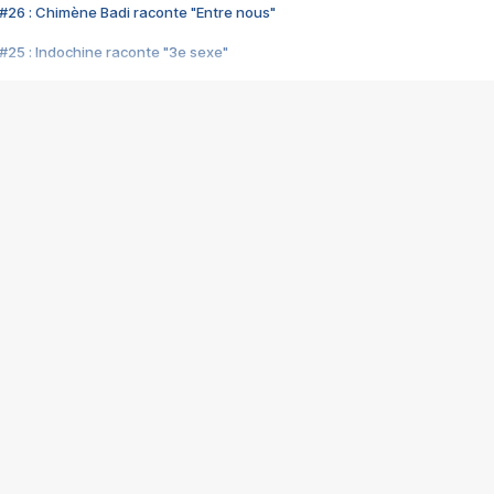
#26 : Chimène Badi raconte "Entre nous"
#25 : Indochine raconte "3e sexe"
#24 : Zaho raconte "C'est chelou"
#23 : Patrick Bruel raconte "Au café des délices"
#22 : Kyo raconte "Le chemin"
#21 : Nolwenn Leroy raconte "Cassé"
#20 : Patrick Hernandez raconte "Born to be alive"
#19 : Lorie raconte "Près de moi"
#18 : Michael Jones raconte "A nos actes manqués" (avec Jean-Jacque
#17 : Khaled raconte "Aïcha"
#16 : Corneille raconte "Parce qu'on vient de loin"
#15 : Indochine raconte "L'aventurier"
14 : Lorie raconte "Sur un air latino"