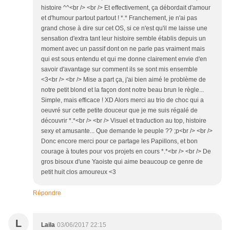
histoire ^^<br /> <br /> Et effectivement, ça débordait d'amour
et d'humour partout partout ! *.* Franchement, je n'ai pas
grand chose à dire sur cet OS, si ce n'est qu'il me laisse une
sensation d'extra tant leur histoire semble établis depuis un
moment avec un passif dont on ne parle pas vraiment mais
qui est sous entendu et qui me donne clairement envie d'en
savoir d'avantage sur comment ils se sont mis ensemble
<3<br /> <br /> Mise a part ça, j'ai bien aimé le problème de
notre petit blond et la façon dont notre beau brun le règle...
Simple, mais efficace ! XD Alors merci au trio de choc qui a
oeuvré sur cette petite douceur que je me suis régalé de
découvrir *.*<br /> <br /> Visuel et traduction au top, histoire
sexy et amusante... Que demande le peuple ?? ;p<br /> <br />
Donc encore merci pour ce partage les Papillons, et bon
courage à toutes pour vos projets en cours *.*<br /> <br /> De
gros bisoux d'une Yaoiste qui aime beaucoup ce genre de
petit huit clos amoureux <3
Répondre
L
Laila
03/06/2017 22:15