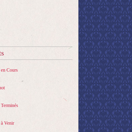
ts
s en Cours
hot
s Terminés
 à Venir