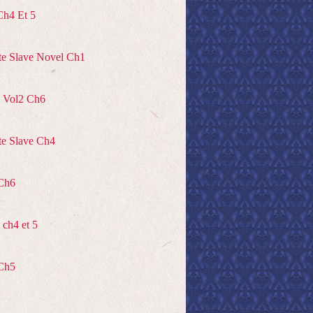
Ch4 Et 5
te Slave Novel Ch1
 Vol2 Ch6
te Slave Ch4
Ch6
ch4 et 5
Ch5