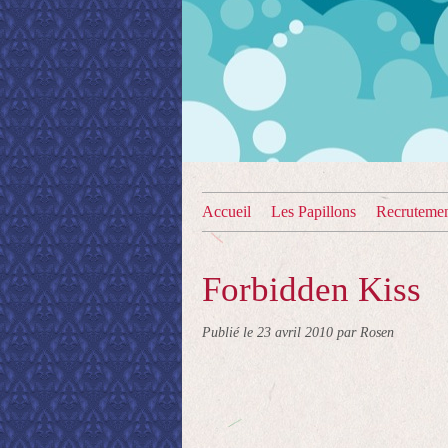
Accueil
Les Papillons
Recruteme
Forbidden Kiss
Publié le
23 avril 2010
par Rosen