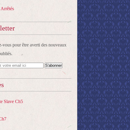
 Arrêtés
etter
vous pour être averti des nouveaux
publiés.
es
te Slave Ch5
Ch7