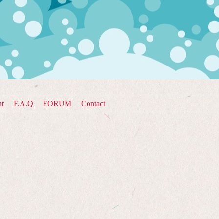
nt
F.A.Q
FORUM
Contact