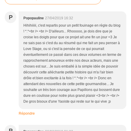
P
Popopauline
27/04/2019 16:32
Hihihiiiii, c'est repartis pour un petit fouinage en règle du blog
! *.*<br /> <br /> D'ailleurs... Rhooooo, je dois dire que je
croise les doigts pour que ce projet ait une fin un jour <3 Je
ne sais pas si c'est du au résumé qui me fait un peu penser à
Love Stage, ou si c'est la pensée de ce qui pourrait
éventuellement ce passé dans ces deux volumes en terme de
rapprochement amoureux entre nos deux acteurs, mais une
choses est sur... Je suis emballé à la simple idée de pouvoir
découvrir cette alléchante petite histoire qui m'a l'air bien
drôle et bien excitante à la fois ! *.*<br /> <br /> Donc en
attendant des nouvelles de cette petite gourmandise... Je
souhaite un très bon courage aux Papillons qui bossent dure
dure en coulisse pour notre plus grand plaisir <3<br /> <br />
De gros bisoux d'une Yaoiste qui reste sur le qui vive ;p
Répondre
P