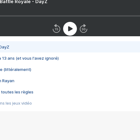
 Battle Royale - DayZ
 DayZ
 a 13 ans (et vous l'avez ignoré)
e (littéralement)
im Rayan
 toutes les règles
s les jeux vidéo
us choquant de Rockstar ? - Le scandale BULLY
e plus moche de Steam
du RÊVE tourne au CAUCHEMAR