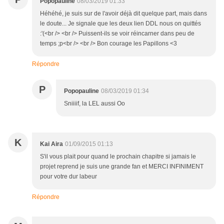
Popopauline
08/03/2019 01:33
Héhéhé, je suis sur de l'avoir déjà dit quelque part, mais dans
le doute... Je signale que les deux lien DDL nous on quittés
:'(<br /> <br /> Puissent-ils se voir réincarner dans peu de
temps ;p<br /> <br /> Bon courage les Papillons <3
Répondre
P
Popopauline
08/03/2019 01:34
Sniiiif, la LEL aussi Oo
K
Kai Aira
01/09/2015 01:13
S'il vous plait pour quand le prochain chapitre si jamais le
projet reprend je suis une grande fan et MERCI INFINIMENT
pour votre dur labeur
Répondre