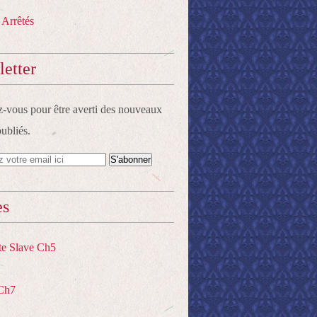
 Arrêtés
etter
vous pour être averti des nouveaux
publiés.
es
te Slave Ch5
Ch7