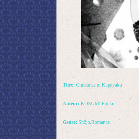
Titre:
Christmas ni Kagayaku
Auteur:
KOSUMI Fujiko
Genre:
Shôjo,Romance