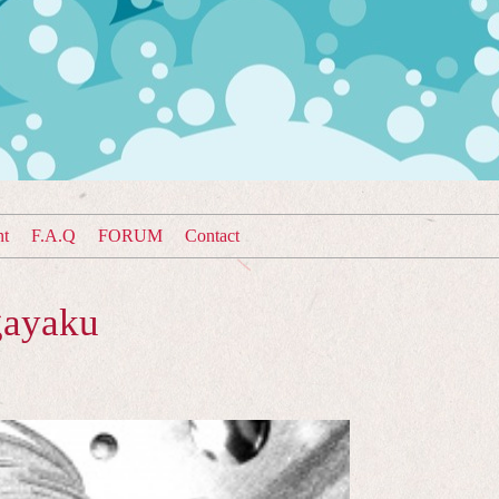
nt
F.A.Q
FORUM
Contact
gayaku