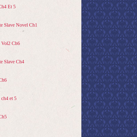
Ch4 Et 5
te Slave Novel Ch1
 Vol2 Ch6
te Slave Ch4
Ch6
ch4 et 5
Ch5