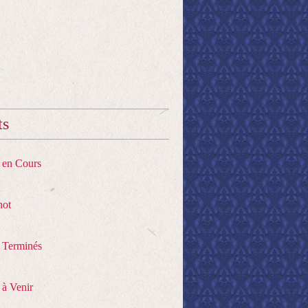
ts
s en Cours
hot
s Terminés
 à Venir