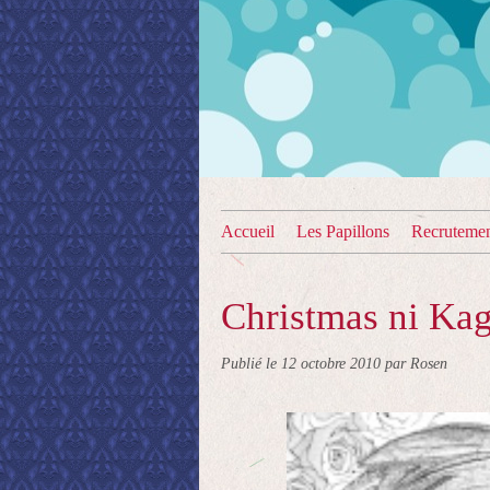
Accueil
Les Papillons
Recruteme
Christmas ni Ka
Publié le
12 octobre 2010
par Rosen