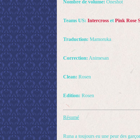
Nombre de volume:
Oneshot
Teams US:
Intercross
et
Pink Rose 
Traduction:
Mamoruka
Correction:
Animesan
Clean:
Rosen
Edition:
Rosen
Résumé
Runa a toujours eu une peur des garçon