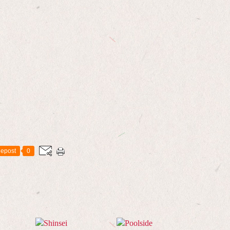
epost
0