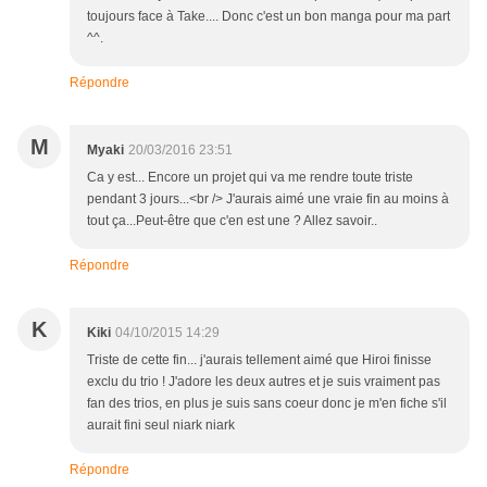
toujours face à Take.... Donc c'est un bon manga pour ma part
^^.
Répondre
M
Myaki
20/03/2016 23:51
Ca y est... Encore un projet qui va me rendre toute triste
pendant 3 jours...<br /> J'aurais aimé une vraie fin au moins à
tout ça...Peut-être que c'en est une ? Allez savoir..
Répondre
K
Kiki
04/10/2015 14:29
Triste de cette fin... j'aurais tellement aimé que Hiroi finisse
exclu du trio ! J'adore les deux autres et je suis vraiment pas
fan des trios, en plus je suis sans coeur donc je m'en fiche s'il
aurait fini seul niark niark
Répondre