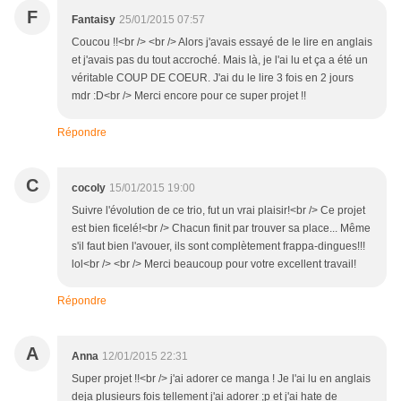
F
Fantaisy
25/01/2015 07:57
Coucou !!<br /> <br /> Alors j'avais essayé de le lire en anglais
et j'avais pas du tout accroché. Mais là, je l'ai lu et ça a été un
véritable COUP DE COEUR. J'ai du le lire 3 fois en 2 jours
mdr :D<br /> Merci encore pour ce super projet !!
Répondre
C
cocoly
15/01/2015 19:00
Suivre l'évolution de ce trio, fut un vrai plaisir!<br /> Ce projet
est bien ficelé!<br /> Chacun finit par trouver sa place... Même
s'il faut bien l'avouer, ils sont complètement frappa-dingues!!!
lol<br /> <br /> Merci beaucoup pour votre excellent travail!
Répondre
A
Anna
12/01/2015 22:31
Super projet !!<br /> j'ai adorer ce manga ! Je l'ai lu en anglais
deja plusieurs fois tellement j'ai adorer ;p et j'ai hate de