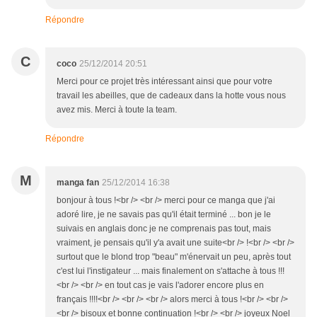
Répondre
C
coco
25/12/2014 20:51
Merci pour ce projet très intéressant ainsi que pour votre
travail les abeilles, que de cadeaux dans la hotte vous nous
avez mis. Merci à toute la team.
Répondre
M
manga fan
25/12/2014 16:38
bonjour à tous !<br /> <br /> merci pour ce manga que j'ai
adoré lire, je ne savais pas qu'il était terminé ... bon je le
suivais en anglais donc je ne comprenais pas tout, mais
vraiment, je pensais qu'il y'a avait une suite<br /> !<br /> <br />
surtout que le blond trop "beau" m'énervait un peu, après tout
c'est lui l'instigateur ... mais finalement on s'attache à tous !!!
<br /> <br /> en tout cas je vais l'adorer encore plus en
français !!!!<br /> <br /> <br /> alors merci à tous !<br /> <br />
<br /> bisoux et bonne continuation !<br /> <br /> joyeux Noel