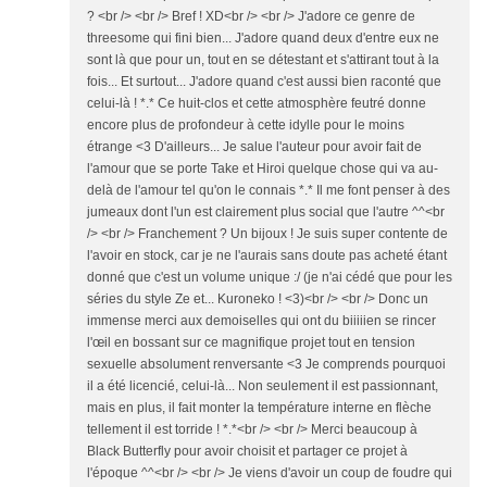
? <br /> <br /> Bref ! XD<br /> <br /> J'adore ce genre de
threesome qui fini bien... J'adore quand deux d'entre eux ne
sont là que pour un, tout en se détestant et s'attirant tout à la
fois... Et surtout... J'adore quand c'est aussi bien raconté que
celui-là ! *.* Ce huit-clos et cette atmosphère feutré donne
encore plus de profondeur à cette idylle pour le moins
étrange <3 D'ailleurs... Je salue l'auteur pour avoir fait de
l'amour que se porte Take et Hiroi quelque chose qui va au-
delà de l'amour tel qu'on le connais *.* Il me font penser à des
jumeaux dont l'un est clairement plus social que l'autre ^^<br
/> <br /> Franchement ? Un bijoux ! Je suis super contente de
l'avoir en stock, car je ne l'aurais sans doute pas acheté étant
donné que c'est un volume unique :/ (je n'ai cédé que pour les
séries du style Ze et... Kuroneko ! <3)<br /> <br /> Donc un
immense merci aux demoiselles qui ont du biiiiien se rincer
l'œil en bossant sur ce magnifique projet tout en tension
sexuelle absolument renversante <3 Je comprends pourquoi
il a été licencié, celui-là... Non seulement il est passionnant,
mais en plus, il fait monter la température interne en flèche
tellement il est torride ! *.*<br /> <br /> Merci beaucoup à
Black Butterfly pour avoir choisit et partager ce projet à
l'époque ^^<br /> <br /> Je viens d'avoir un coup de foudre qui