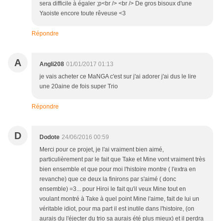
sera difficile à égaler ;p<br /> <br /> De gros bisoux d'une
Yaoiste encore toute rêveuse <3
Répondre
A
Angli208
01/01/2017 01:13
je vais acheter ce MaNGA c'est sur j'ai adorer j'ai dus le lire
une 20aine de fois super Trio
Répondre
D
Dodote
24/06/2016 00:59
Merci pour ce projet, je l'ai vraiment bien aimé,
particulièrement par le fait que Take et Mine vont vraiment très
bien ensemble et que pour moi l'histoire montre ( l'extra en
revanche) que ce deux la finirons par s'aimé ( donc
ensemble) =3... pour Hiroi le fait qu'il veux Mine tout en
voulant montré à Take à quel point Mine l'aime, fait de lui un
véritable idiot, pour ma part il est inutile dans l'histoire, (on
aurais du l'éjecter du trio sa aurais été plus mieux) et il perdra