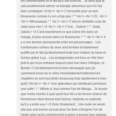
les commentaires et le fait qu'il soit licencié... Je sens que je
vais positivement adorer ce triangle amoureux qui m'a l'air
bien compliqué <3<br /> <br /> C'est partie pour un bon
threesome comme il y en a trop peu ! ^^<br /> <br /> Et...<br />
<br /> Whouaaaaa *.* <br /> <br /> C'est un véritable coup de
cœur pour moi ! <3 <br /> <br /> C'est... J'adore ! *.* Juste,
j'adore ! <3 C'est exactement ce que j'aime lire dans un
manga, et plus encore dans un threesome ! *.* <br /> <br /> Il
y a une tension permanente entre les personnages... Les
nombreuses scènes de sexe sont torrides et totalement
justifié par le fait qu'absolument toute leur relation se base et
évolue grâce à ça... Les protagonistes ont tous un rôle bien
précis qui nous entraine toujours plus loin dans l'intrigue, et...
Bordel ! C'est tellement hot et bien développé que j'ai
carrément envie de le relire immédiatement tellement les
chapitres se sont succédés beaucoup trop rapidement à mon
goût ! Oo<br /> <br /> Une splendeur qui mériterait carrément
une suite ! *.* Même si, tout comme Fan de Manga... Je trouve
que l'extra montre à quel point leur trio a de bonne chance de
fonctionner étant donné tout l'amour, implicite ou explicite,
qu'il y a entre eux ! <3 Donc finalement... Une suite ne serait-
elle pas une bonne excuse pour les faire s'éloigner l'un de
l'autre alors qu'ils commencent à peine à trouver leur marque