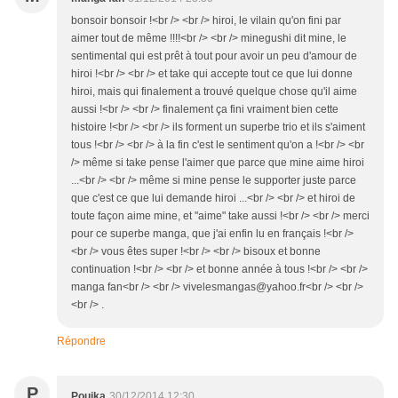
bonsoir bonsoir !<br /> <br /> hiroi, le vilain qu'on fini par
aimer tout de même !!!!<br /> <br /> minegushi dit mine, le
sentimental qui est prêt à tout pour avoir un peu d'amour de
hiroi !<br /> <br /> et take qui accepte tout ce que lui donne
hiroi, mais qui finalement a trouvé quelque chose qu'il aime
aussi !<br /> <br /> finalement ça fini vraiment bien cette
histoire !<br /> <br /> ils forment un superbe trio et ils s'aiment
tous !<br /> <br /> à la fin c'est le sentiment qu'on a !<br /> <br
/> même si take pense l'aimer que parce que mine aime hiroi
...<br /> <br /> même si mine pense le supporter juste parce
que c'est ce que lui demande hiroi ...<br /> <br /> et hiroi de
toute façon aime mine, et "aime" take aussi !<br /> <br /> merci
pour ce superbe manga, que j'ai enfin lu en français !<br />
<br /> vous êtes super !<br /> <br /> bisoux et bonne
continuation !<br /> <br /> et bonne année à tous !<br /> <br />
manga fan<br /> <br /> vivelesmangas@yahoo.fr<br /> <br />
<br /> .
Répondre
P
Pouika
30/12/2014 12:30