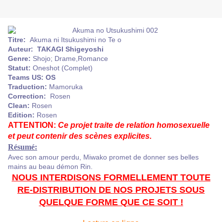
Titre:
Akuma ni Itsukushimi no Te o
Auteur:
TAKAGI Shigeyoshi
Genre:
Shojo; Drame,Romance
Statut:
Oneshot (Complet)
Teams US:
OS
Traduction:
Mamoruka
Correction:
Rosen
Clean:
Rosen
Edition:
Rosen
ATTENTION:
Ce projet traite de relation homosexuelle
et peut contenir des scènes explicites.
Résumé:
Avec
son amour perdu
,
Miwako
promet de donner
ses belles
mains
au
beau
démon Rin.
NOUS INTERDISONS FORMELLEMENT TOUTE
RE-DISTRIBUTION DE NOS PROJETS SOUS
QUELQUE FORME QUE CE SOIT !