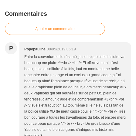
Commentaires
Ajouter un commentaire
P
Popopauline
09/05/2019 05:19
Entre la couverture et le résumé, je sens que cette histoire va
beaucoup me plaire ^^<br /> <br /> Et effectivement, c'est
beau, triste et solitaire à la fois, tout en montrant une belle
rencontre entre un ange et un exclus au grand coeur ;p J'ai
beaucoup aimé l'ambiance presque rêveuse de se récit, ainsi
que le graphisme plein de douceur, alors merci beaucoup aux
deux Papillons qui ont oeuvrées sur ce petit OS plein de
tendresse, d'amour, d'aide et de compréhension <3<br /> <br
/> Visuels et traduction au top, même si je ne suis pas fan de
la police utilisé XD (le meuf casse couille ^^)<br /> <br /> Très
bon courage à toutes les travailleuses du fofo, et encore merci
pour ce beau partage *.*<br /> <br /> De gros bisoux d'une
Yaoiste qui aime bien ce genre d'intrigue mis triste mis
joyeuse <3