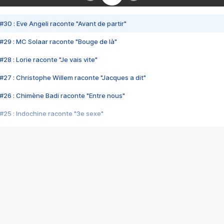
#30 : Eve Angeli raconte "Avant de partir"
#29 : MC Solaar raconte "Bouge de là"
28 : Lorie raconte "Je vais vite"
#27 : Christophe Willem raconte "Jacques a dit"
#26 : Chimène Badi raconte "Entre nous"
#25 : Indochine raconte "3e sexe"
#24 : Zaho raconte "C'est chelou"
#23 : Patrick Bruel raconte "Au café des délices"
#22 : Kyo raconte "Le chemin"
#21 : Nolwenn Leroy raconte "Cassé"
#20 : Patrick Hernandez raconte "Born to be alive"
#19 : Lorie raconte "Près de moi"