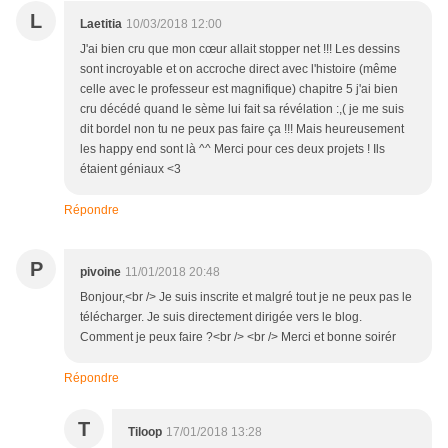
L
Laetitia
10/03/2018 12:00
J'ai bien cru que mon cœur allait stopper net !!! Les dessins
sont incroyable et on accroche direct avec l'histoire (même
celle avec le professeur est magnifique) chapitre 5 j'ai bien
cru décédé quand le sème lui fait sa révélation :,( je me suis
dit bordel non tu ne peux pas faire ça !!! Mais heureusement
les happy end sont là ^^ Merci pour ces deux projets ! Ils
étaient géniaux <3
Répondre
P
pivoine
11/01/2018 20:48
Bonjour,<br /> Je suis inscrite et malgré tout je ne peux pas le
télécharger. Je suis directement dirigée vers le blog.
Comment je peux faire ?<br /> <br /> Merci et bonne soirér
Répondre
T
Tiloop
17/01/2018 13:28