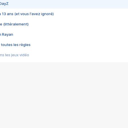
 DayZ
 a 13 ans (et vous l'avez ignoré)
e (littéralement)
im Rayan
 toutes les règles
s les jeux vidéo
us choquant de Rockstar ? - Le scandale BULLY
e plus moche de Steam
du RÊVE tourne au CAUCHEMAR
pendant 8 heures
it… à tort
umiliés par un jeu vidéo
ire - Final Fantasy 8