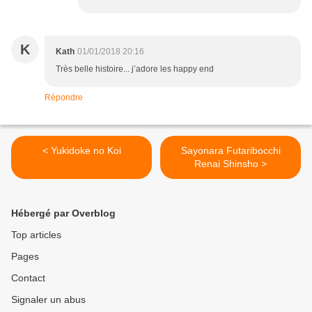
K
Kath
01/01/2018 20:16
Très belle histoire... j’adore les happy end
Répondre
< Yukidoke no Koi
Sayonara Futaribocchi
Renai Shinsho >
Hébergé par Overblog
Top articles
Pages
Contact
Signaler un abus