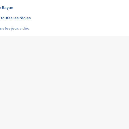
im Rayan
 toutes les règles
s les jeux vidéo
us choquant de Rockstar ? - Le scandale BULLY
e plus moche de Steam
du RÊVE tourne au CAUCHEMAR
pendant 8 heures
it… à tort
umiliés par un jeu vidéo
ire - Final Fantasy 8
ti un empire - Age of Empires
story DOFUS