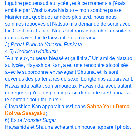
lugubre pequenaud au lycée , et à ce moment-là j'étais
embêté par Washizawa Natsuo – mon sombre passé.
Maintenant, quelques années plus tard, nous nous
sommes retrouvés et Natsuo m'a demandé de sortir avec
lui. C'est ma chance. Nous sortirons ensemble, ensuite je
romprai avec lui, le laissant en lambeaux!
3)
Renai-Rubi no Yarashii Furikata
4-5)
Hodokeru Kaibutsu
"Au mieux, tu seras blessé et ça finira." Un ami de Natsuo
au lycée, Hayashida Kan, a eu une rencontre alcoolisée
avec le subordonné extravagant Shuuna, et ils sont
devenus des partenaires de sexe. Longtemps auparavant,
Hayashida battait son amoureux. Hayashida, avec autant
de regrets qu'il a de piercings, se demande si Shuuna va
le contenir pour toujours?
(Hayashida Kan apparait aussi dans
Sabita Yoru Demo
Koi wa Sasayaku
)
6) Extra
Monster Sugar
Hayashida et Shuuna achètent un nouvel appareil photo.