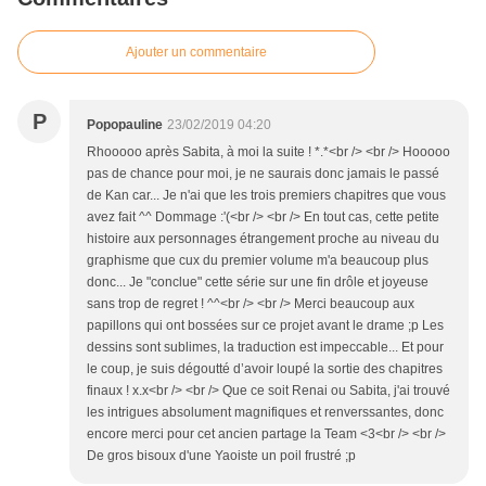
Ajouter un commentaire
P
Popopauline
23/02/2019 04:20
Rhooooo après Sabita, à moi la suite ! *.*<br /> <br /> Hooooo
pas de chance pour moi, je ne saurais donc jamais le passé
de Kan car... Je n'ai que les trois premiers chapitres que vous
avez fait ^^ Dommage :'(<br /> <br /> En tout cas, cette petite
histoire aux personnages étrangement proche au niveau du
graphisme que cux du premier volume m'a beaucoup plus
donc... Je "conclue" cette série sur une fin drôle et joyeuse
sans trop de regret ! ^^<br /> <br /> Merci beaucoup aux
papillons qui ont bossées sur ce projet avant le drame ;p Les
dessins sont sublimes, la traduction est impeccable... Et pour
le coup, je suis dégoutté d’avoir loupé la sortie des chapitres
finaux ! x.x<br /> <br /> Que ce soit Renai ou Sabita, j'ai trouvé
les intrigues absolument magnifiques et renverssantes, donc
encore merci pour cet ancien partage la Team <3<br /> <br />
De gros bisoux d'une Yaoiste un poil frustré ;p