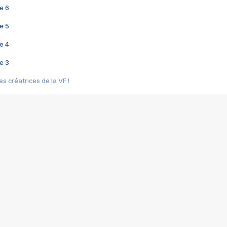
e 6
e 5
e 4
e 3
s créatrices de la VF !
e 2
e 1
e Mektoub My Love arrive enfin ! Rencontre avec Shaïn Boumedine et Sal
i : après Toni en famille
elle réalise le bouleversant Dites lui que je l'aime
ais ! Rencontre autour de Vie privée de Rebecca Zlotowski
 de Marguerite, Grave... Rencontre avec Ella Rumpf
 Les Rêveurs, un film intime sur la santé mentale