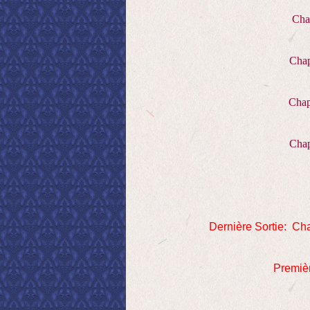
Cha
Chap
Chap
Chap
Dernière Sortie: Cha
Premièr