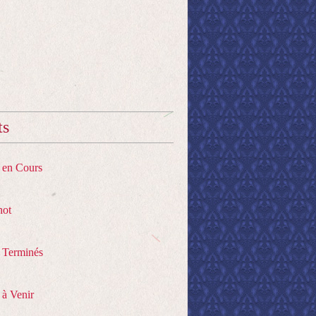
ts
s en Cours
hot
s Terminés
 à Venir