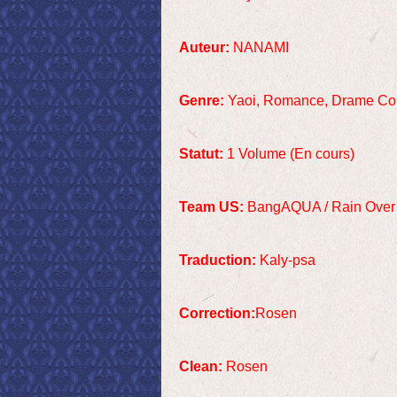
Auteur:
NANAMI
Genre:
Yaoi, Romance, Drame C
Statut:
1 Volume (En cours)
Team US:
BangAQUA / Rain Over
Traduction:
Kaly-psa
Correction:
Rosen
Clean:
Rosen