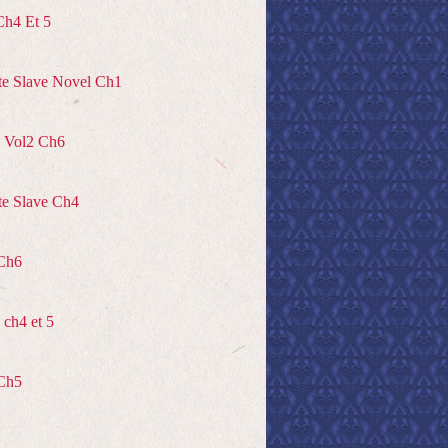
Ch4 Et 5
te Slave Novel Ch1
 Vol2 Ch6
te Slave Ch4
Ch6
ch4 et 5
Ch5