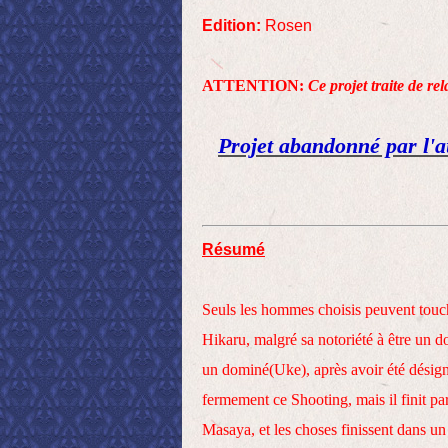
Edition:
Rosen
ATTENTION:
Ce projet traite de re
Projet abandonné par l'
Résumé
Seuls les hommes choisis peuvent touche
Hikaru, malgré sa notoriété à être un 
un dominé(Uke), après avoir été désig
fermement ce Shooting, mais il finit par
Masaya, et les choses finissent dans 