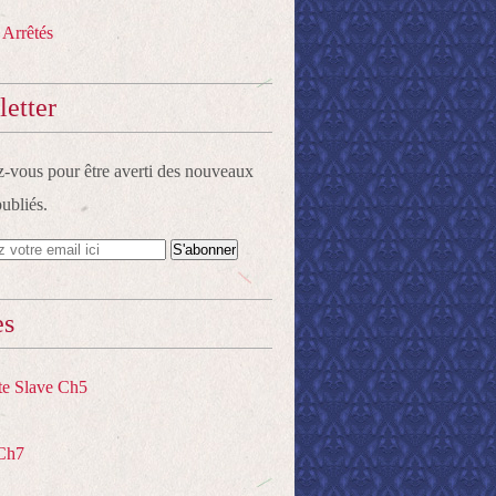
 Arrêtés
etter
vous pour être averti des nouveaux
publiés.
es
te Slave Ch5
Ch7