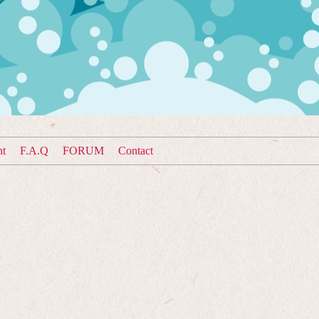
nt
F.A.Q
FORUM
Contact