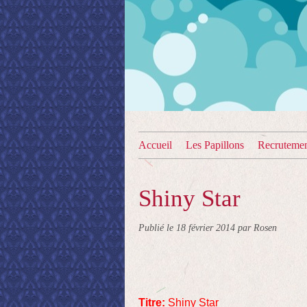
Accueil
Les Papillons
Recruteme
Shiny Star
Publié le
18 février 2014
par Rosen
Titre:
Shiny Star