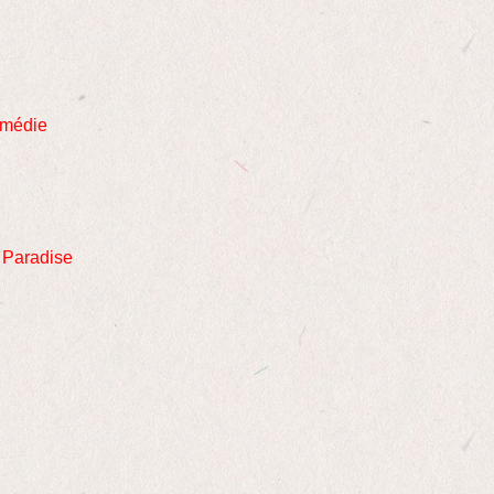
omédie
 Paradise