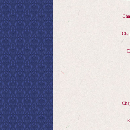
Cha
Chap
E
Chap
E