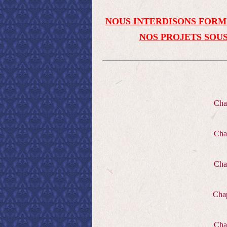
NOUS INTERDISONS FORM
NOS PROJETS SOUS
Cha
Cha
Cha
Cha
Cha